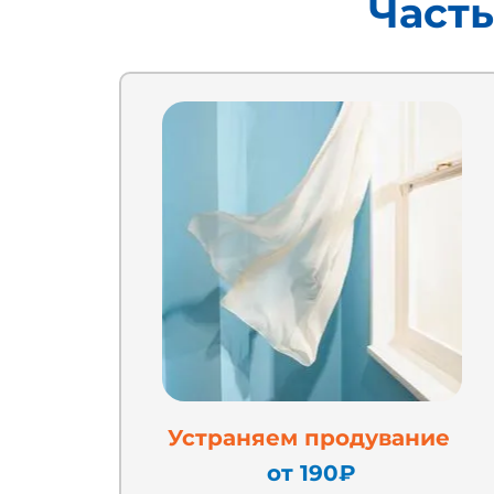
Част
Устраняем продувание
от 190₽