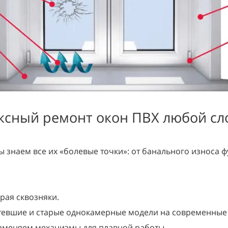
ксный ремонт окон ПВХ любой сл
ы знаем все их «болевые точки»: от банального износа 
рая сквозняки.
евшие и старые однокамерные модели на современные 
аменяем механизмы для плавной работы.