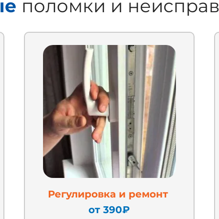
ые
поломки и неиспра
Регулировка и ремонт
от 390
₽