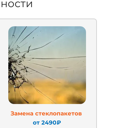
вности
Замена стеклопакетов
от 2490
₽