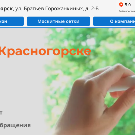
горск
, ул. Братьев Горожанкиных, д. 2-Б
кон
Москитные сетки
О компан
Красногорске
т
обращения